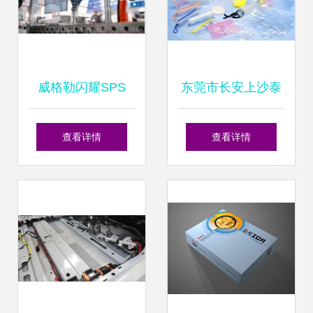
威格勒闪耀SPS
东莞市长安上沙泰
2023德国展 明星
丰隆软件胶制品厂
查看详情
查看详情
产品琳琅满目，软
的软件设计制作服
件设计引领智造未
务解析
来